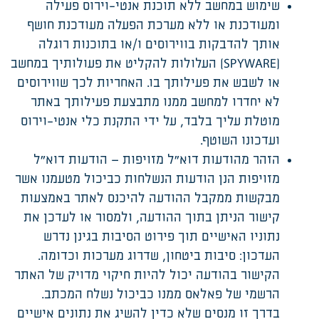
שימוש במחשב ללא תוכנת אנטי-וירוס פעילה
ומעודכנת או ללא מערכת הפעלה מעודכנת חושף
אותך להדבקות בווירוסים ו/או בתוכנות רוגלה
(SPYWARE) העלולות להקליט את פעולותיך במחשב
או לשבש את פעילותך בו. האחריות לכך שווירוסים
לא יחדרו למחשב ממנו מתבצעת פעילותך באתר
מוטלת עליך בלבד, על ידי התקנת כלי אנטי-וירוס
ועדכונו השוטף.
הזהר מהודעות דוא"ל מזויפות – הודעות דוא"ל
מזויפות הנן הודעות הנשלחות כביכול מטעמנו אשר
מבקשות ממקבל ההודעה להיכנס לאתר באמצעות
קישור הניתן בתוך ההודעה, ולמסור או לעדכן את
נתוניו האישיים תוך פירוט הסיבות בגינן נדרש
העדכון: סיבות ביטחון, שדרוג מערכות וכדומה.
הקישור בהודעה יכול להיות חיקוי מדויק של האתר
הרשמי של פאלאס ממנו כביכול נשלח המכתב.
בדרך זו מנסים שלא כדין להשיג את נתונים אישיים