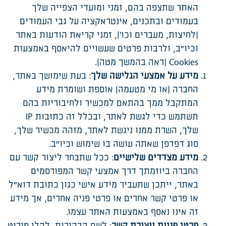
האתר שתצפה בהם, זמני ומועדי הצפייה שלך
בעמודים ובתכנים, אינטראקציה על גבי העמודים
(לחיצות, מעברים וכו'), זמני קריאת הודעות באתר
וכיו"ב, ולרבות פרטים שעשויים להיאסף באמצעות
Cookies (ראה בהמשך מטה).
מידע על אמצעי הגלישה שלך
: בעת שימושך באתר,
החברה (או מי מטעמה) אוספת ושומרת מידע
המתקבל ממך בהתאם למכשיר ולחיבוריות בהם
תשתמש כדי לגשת לאתר, ובכלל זה כתובות IP
שלך, השרת ממנו ניגשת לאתר, מזהה מכשיר שלך,
סוג דפדפן שאתה עושה בו שימוש וכיו"ב.
מידע מצדדים שלישיים
: ככל שתבחר ליצור קשר עם
החברה ביוזמתך דרך אמצעי קשר המפורסמים
באתר, ייתכן שתעביר מידע אישי כגון כתובת דוא"ל
או פרטי קשר אחרים או פרטי פניה אחרים, אך מידע
זה אינו נאסף באמצעות האתר עצמו.
פרטי פניות ויצירת קשר
: לשם הבהירות, להלן פירוט