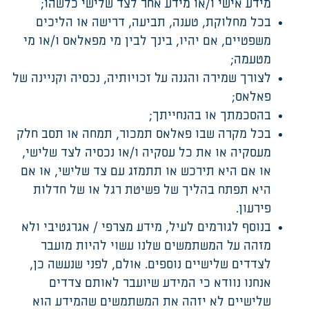
מידע אישי ו/או מידע אחר לצד שלישי כלשהו;
בכל מחלוקת, טענה, תביעה, דרישה או הליכים
משפטיים, אם יהיו, בינך לבין מי מפאלאס ו/או מי
מטעמה;
לצורך שמירה והגנה על זכויותיה, נכסיה וקניינה של
פאלאס;
בהסכמתך או בהנחייתך;
בכל מקרה שבו פאלאס תמכור, תמחה או תסב חלק
מעסקיה או את כל עסקיה ו/או נכסיה לצד שלישי,
או אם היא תירכש או תתמזג עם צד שלישי, או אם
היא תפתח בהליך של פשיטת רגל או של חדלות
פירעון.
בנוסף לגורמים לעיל, מידע מצרפי / אגרגטיבי ולא
מזהה על המשתמשים שלנו עשוי להיות מועבר
לצדדים שלישיים נוספים. אולם, לפני שנעשה כן,
אנחנו נוודא כי המידע שיועבר לאותם צדדים
שלישיים לא יזהה את המשתמשים שהמידע הוא