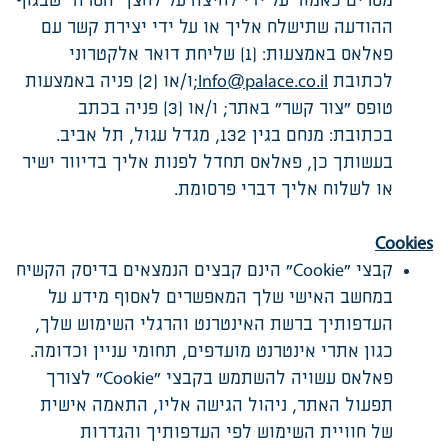
מסרים כאמור על ידי לחיצה על לחצן "הסרה" שבגוף
ההודעה שתישלח אליך או על ידי יצירת קשר עם
פאלאס באמצעות: (1) שליחת דואר אלקטרוני
לכתובת
Info@palace.co.il
;
ו/או (2) פניה באמצעות
טופס "צור קשר" באתר; ו/או (3) פניה בכתב
בכתובת: מנחם בגין 132, מגדל עגול, תל אביב.
בעשותך כן, פאלאס תחדל לפנות אליך בדיוור ישיר
או לשלוח אליך דברי פרסומת.
Cookies
קבצי "Cookie" הינם קבצים הנמצאים בדיסק הקשיח
במחשב האישי שלך המאפשרים לאסוף מידע על
העדפותיך ברשת האינטרנט והרגלי השימוש שלך,
כגון אתרי אינטרנט מועדפים, תחומי עניין וכדומה.
פאלאס עשויה להשתמש בקבצי "Cookie" לצורך
תפעול האתר, ניהול הגישה אליו, התאמה אישית
של חוויית השימוש לפי העדפותיך והגדרות