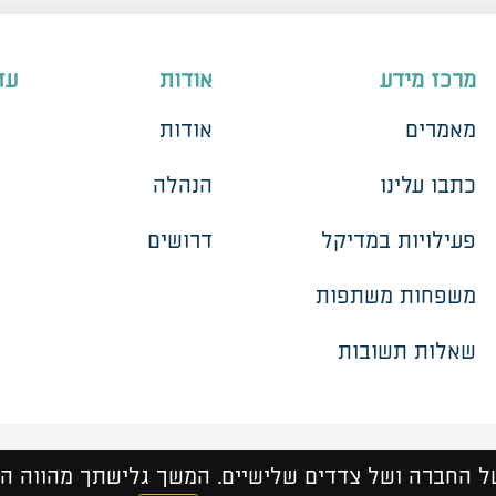
מרכז מידע
אודות
עז
מאמרים
אודות
כתבו עלינו
הנהלה
פעילויות במדיקל
דרושים
משפחות משתפות
שאלות תשובות
ות
מדיניות פרטיות
תנאי שימוש
סאן 
|
|
| נבנה ב
♥
ע"י