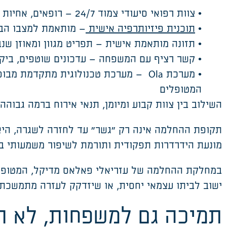
•
צוות רפואי סיעודי צמוד 24/7
–
רופאים, אחיות ו
•
תוכנית פיזיותרפיה אישית
–
מותאמת למצבו הבר
•
תזונה מותאמת אישית
–
תפריט מגוון ומאוזן שנ
•
קשר רציף עם המשפחה
–
עדכונים שוטפים, ביק
•
מערכת
Ola
–
מערכת טכנולוגית מתקדמת מבוסס
המטופלים
השילוב בין צוות קבוע ומיומן, תנאי אירוח ברמה גבוה
תקופת ההחלמה אינה רק "גשר" עד לחזרה לשגרה
,
היא
מונעת הידרדרות תפקודית ותורמת לשיפור משמעותי ב
במחלקת ההחלמה של עזריאלי פאלאס
מדיקל
, המטופל
ישוב לביתו עצמאי יחסית
,
או שיזדקק לעזרה מתמשכת
תמיכה גם למשפחות
, לא 